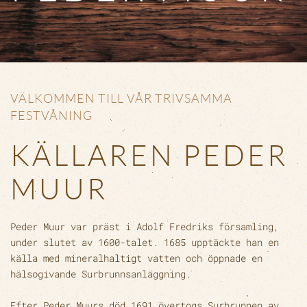
VÄLKOMMEN TILL VÅR TRIVSAMMA
FESTVÅNING
KÄLLAREN PEDER
MUUR
Peder Muur var präst i Adolf Fredriks församling,
under slutet av 1600-talet. 1685 upptäckte han en
källa med mineralhaltigt vatten och öppnade en
hälsogivande Surbrunnsanläggning.
Efter Peder Muurs död 1691 övertogs Surbrunnen av