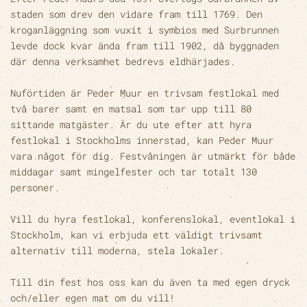
staden som drev den vidare fram till 1769. Den
kroganläggning som vuxit i symbios med Surbrunnen
levde dock kvar ända fram till 1902, då byggnaden
där denna verksamhet bedrevs eldhärjades.
Nuförtiden är Peder Muur en trivsam festlokal med
två barer samt en matsal som tar upp till 80
sittande matgäster. Är du ute efter att hyra
festlokal i Stockholms innerstad, kan Peder Muur
vara något för dig. Festvåningen är utmärkt för både
middagar samt mingelfester och tar totalt 130
personer.
Vill du hyra festlokal, konferenslokal, eventlokal i
Stockholm, kan vi erbjuda ett väldigt trivsamt
alternativ till moderna, stela lokaler.
Till din fest hos oss kan du även ta med egen dryck
och/eller egen mat om du vill!