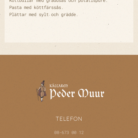
Köttbullar med gräddsås och potatispuré.
Pasta med köttfärssås.
Plättar med sylt och grädde.
TELEFON
08-673 00 12